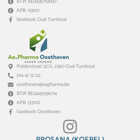
BTW BE0435758147
APB: 133101
facebook Oud-Turnhout
Polderstraat 32/2, 2360 Oud-Turnhout
014 41 12 02
oosthoven@aapharma.be
BTW BE0445936714
APB: 133102
facebook Oosthoven
PROSANA (KOEPEL)