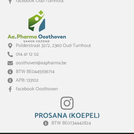
facebook Oud-Turnhout
Polderstraat 32/2, 2360 Oud-Turnhout
014 41 12 02
oosthoven@aapharma.be
BTW BE0445936714
APB: 133102
facebook Oosthoven
PROSANA (KOEPEL)
BTW BE0734442824