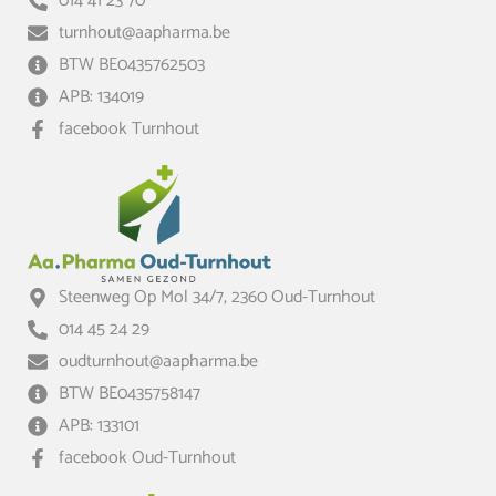
014 41 23 70
turnhout@aapharma.be
BTW BE0435762503
APB: 134019
facebook Turnhout
Steenweg Op Mol 34/7, 2360 Oud-Turnhout
014 45 24 29
oudturnhout@aapharma.be
BTW BE0435758147
APB: 133101
facebook Oud-Turnhout