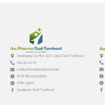
Steenweg Op Mol 34/7, 2360 Oud-Turnhout
014 45 24 29
oudturnhout@aapharma.be
BTW BE0435758147
APB: 133101
facebook Oud-Turnhout