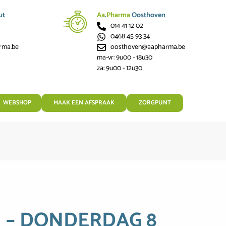
ut
Aa
.
Pharma
Oosthoven
014 41 12 02
0468 45 93 34
rma.be
oosthoven@aapharma.be
ma-vr: 9u00 - 18u30
za: 9u00 - 12u30
WEBSHOP
MAAK EEN AFSPRAAK
ZORGPUNT
N – DONDERDAG 8