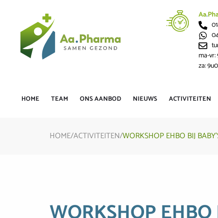
Aa
.
Ph
01
04
t
ma-vr:
za: 9u0
HOME
TEAM
ONS AANBOD
NIEUWS
ACTIVITEITEN
HOME
/
ACTIVITEITEN
/
WORKSHOP EHBO BIJ BABY’
WORKSHOP EHBO B