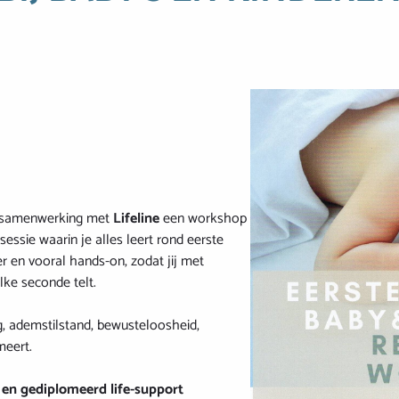
n samenwerking met
L
ifeline
een workshop
sessie waarin je alles leert rond eerste
r en vooral hands-on, zodat jij met
lke seconde telt.
ng, ademstilstand, bewusteloosheid,
meert.
 en gediplomeerd life-support