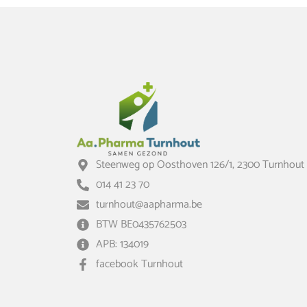
Steenweg op Oosthoven 126/1, 2300 Turnhout
014 41 23 70
turnhout@aapharma.be
BTW BE0435762503
APB: 134019
facebook Turnhout