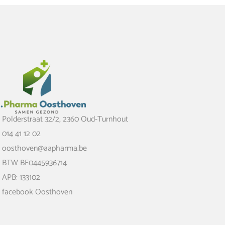
Polderstraat 32/2, 2360 Oud-Turnhout
014 41 12 02
oosthoven@aapharma.be
BTW BE0445936714
APB: 133102
facebook Oosthoven