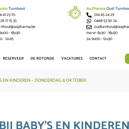
arma
Turnhout
Aa
.
Pharma
Oud-Turnho
4 41 23 70
014 45 24 29
76 17 15 33
0468 53 92 74
urnhout@aapharma.be
oudturnhout@aapha
 9u00 - 18u30
ma-vr: 8u30 - 18u30
0 - 12u15
za: 9u00 - 12u30
RESERVEER
DE ROTONDE
VACATURES
CONTACT
S EN KINDEREN – DONDERDAG 8 OKTOBER
IJ BABY’S EN KINDERE