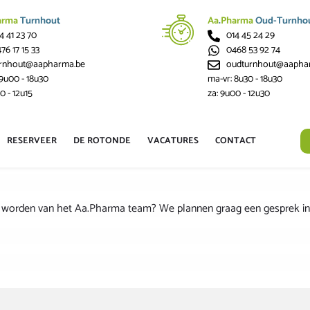
arma
Turnhout
Aa
.
Pharma
Oud-Turnho
4 41 23 70
014 45 24 29
76 17 15 33
0468 53 92 74
urnhout@aapharma.be
oudturnhout@aapha
 9u00 - 18u30
ma-vr: 8u30 - 18u30
0 - 12u15
za: 9u00 - 12u30
RESERVEER
DE ROTONDE
VACATURES
CONTACT
te worden van het Aa.Pharma team? We plannen graag een gesprek in