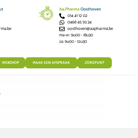
ut
Aa
.
Pharma
Oosthoven
014 41 12 02
0468 45 93 34
rma.be
oosthoven@aapharma.be
ma-vr: 9u00 - 18u30
za: 9u00 - 12u30
WEBSHOP
MAAK EEN AFSPRAAK
ZORGPUNT
.