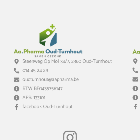
Steenweg Op Mol 34/7, 2360 Oud-Turnhout
014 45 24 29
oudturnhout@aapharma.be
BTW BE0435758147
APB: 133101
facebook Oud-Turnhout