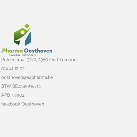
Polderstraat 32/2, 2360 Oud-Turnhout
014 41 12 02
oosthoven@aapharma.be
BTW BE0445936714
APB: 133102
facebook Oosthoven