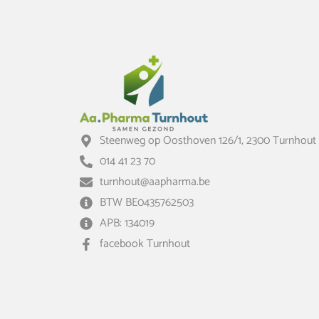
Steenweg op Oosthoven 126/1, 2300 Turnhout
014 41 23 70
turnhout@aapharma.be
BTW BE0435762503
APB: 134019
facebook Turnhout