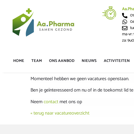
Aa
.
Ph
01
04
t
ma-vr:
za: 9u0
HOME
TEAM
ONS AANBOD
NIEUWS
ACTIVITEITEN
Momenteel hebben we geen vacatures openstaan.
Ben je geïnteresseerd om nu of in de toekomst lid 
Neem
contact
met ons op
« terug naar vacatureoverzicht