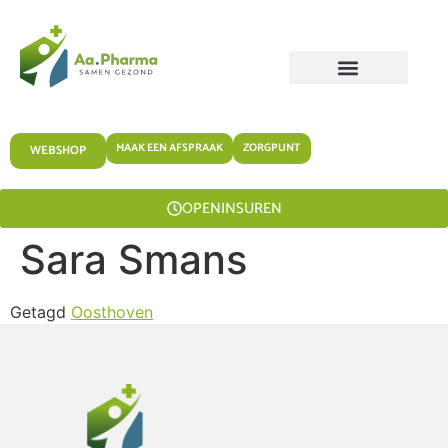
MAAK EEN AFSPRAAK
ZORGPUNT
WEBSHOP
OPENINSUREN
Sara Smans
Getagd
Oosthoven