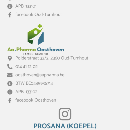
APB: 133101
facebook Oud-Turnhout
Polderstraat 32/2, 2360 Oud-Turnhout
014 41 12 02
oosthoven@aapharma.be
BTW BE0445936714
APB: 133102
facebook Oosthoven
PROSANA (KOEPEL)