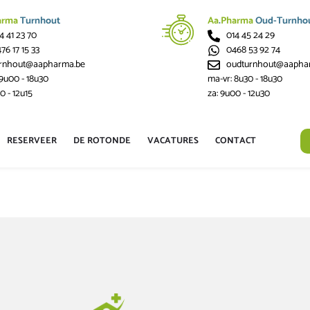
arma
Turnhout
Aa
.
Pharma
Oud-Turnho
4 41 23 70
014 45 24 29
76 17 15 33
0468 53 92 74
urnhout@aapharma.be
oudturnhout@aapha
 9u00 - 18u30
ma-vr: 8u30 - 18u30
0 - 12u15
za: 9u00 - 12u30
RESERVEER
DE ROTONDE
VACATURES
CONTACT