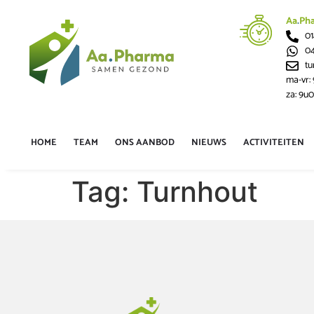
Aa
.
Ph
01
04
t
ma-vr:
za: 9u0
HOME
TEAM
ONS AANBOD
NIEUWS
ACTIVITEITEN
Tag:
Turnhout