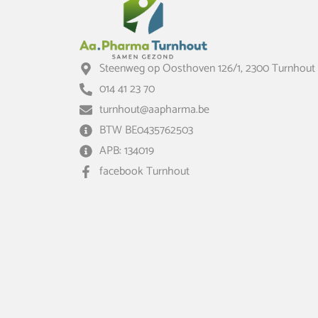
Steenweg op Oosthoven 126/1, 2300 Turnhout
014 41 23 70
turnhout@aapharma.be
BTW BE0435762503
APB: 134019
facebook Turnhout