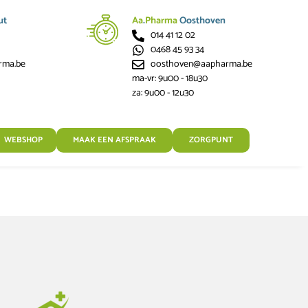
ut
Aa
.
Pharma
Oosthoven
014 41 12 02
0468 45 93 34
rma.be
oosthoven@aapharma.be
ma-vr: 9u00 - 18u30
za: 9u00 - 12u30
WEBSHOP
MAAK EEN AFSPRAAK
ZORGPUNT