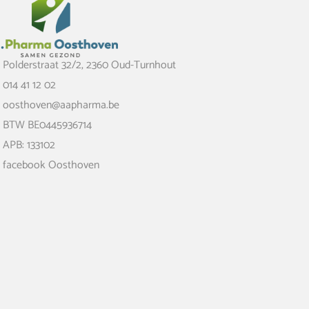
Polderstraat 32/2, 2360 Oud-Turnhout
014 41 12 02
oosthoven@aapharma.be
BTW BE0445936714
APB: 133102
facebook Oosthoven