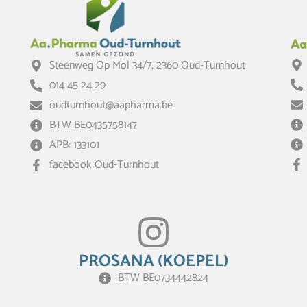
Steenweg Op Mol 34/7, 2360 Oud-Turnhout
014 45 24 29
oudturnhout@aapharma.be
BTW BE0435758147
APB: 133101
facebook Oud-Turnhout
PROSANA (KOEPEL)
BTW BE0734442824